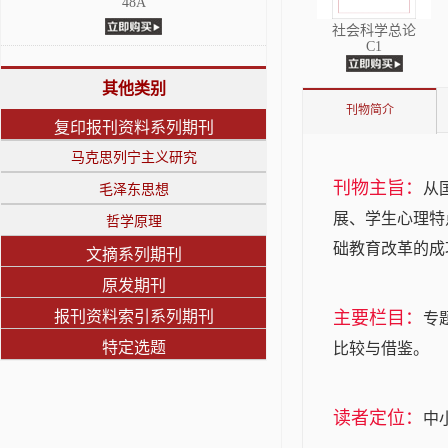
48A
社会科学总论
C1
其他类别
刊物简介
复印报刊资料系列期刊
马克思列宁主义研究
刊物主旨：
从
毛泽东思想
展、学生心理特
哲学原理
础教育改革的成
文摘系列期刊
原发期刊
报刊资料索引系列期刊
主要栏目：
专
特定选题
比较与借鉴。
读者定位：
中