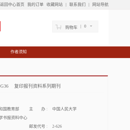
返回中心首页
我的订单
收藏网站
|
联系我们
|
网站导航
|
0
购物车
作者须知
学
G36
复印报刊资料系列期刊
和国教育部
主 办 :
中国人民大学
学书报资料中心
邮发代号 :
2-626