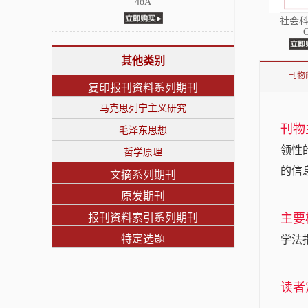
48A
社会
其他类别
刊物
复印报刊资料系列期刊
马克思列宁主义研究
刊物
毛泽东思想
领性
哲学原理
的信
文摘系列期刊
原发期刊
报刊资料索引系列期刊
主要
特定选题
学法
读者