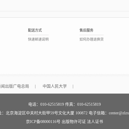
配送方式
售后服务
快递邮递说明
如何办理退换货
新闻出版广电总局
|
中国人民大学
|
电话：010-62515819 传真：010-62515819
：北京海淀区中关村大街甲59号文化大厦 100872 电子信箱：center@zlzx.
京ICP备08000116号
出版物许可证
法人证书