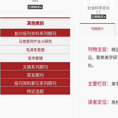
48A
社会科学总论
C1
其他类别
刊物简介
复印报刊资料系列期刊
马克思列宁主义研究
刊物主旨：
精
毛泽东思想
沿，聚焦美学研
哲学原理
台。
文摘系列期刊
原发期刊
报刊资料索引系列期刊
主要栏目：
美
特定选题
读者定位：
高