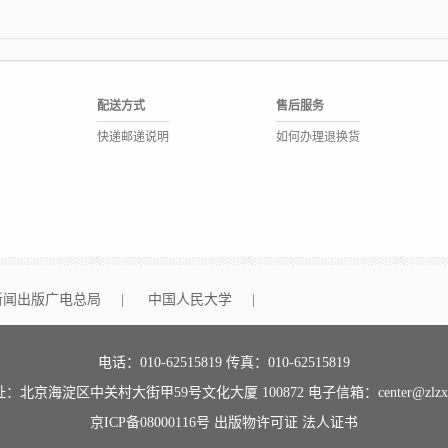
配送方式
售后服务
快递邮递说明
如何办理退换货
新闻出版广电总局
|
中国人民大学
|
电话：010-62515819 传真：010-62515819
：北京海淀区中关村大街甲59号文化大厦 100872 电子信箱：center@zlzx.
京ICP备08000116号
出版物许可证
法人证书