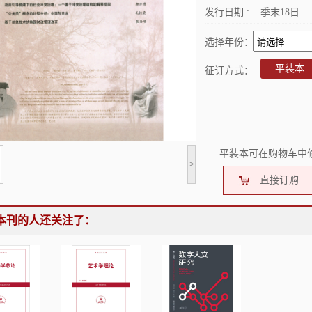
发行日期 :
季末18日
选择年份：
平装本
征订方式：
平装本可在购物车中
>
直接订购
本刊的人还关注了：