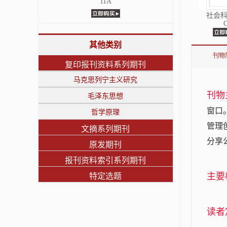
11A
社会
其他类别
刊物
复印报刊资料系列期刊
马克思列宁主义研究
刊物
毛泽东思想
窗口
哲学原理
管理
文摘系列期刊
分享
原发期刊
报刊资料索引系列期刊
主要
特定选题
读者