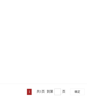
共1页 到第
页
1
确定