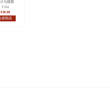
统计与精算
F104
¥38.00
立即购买