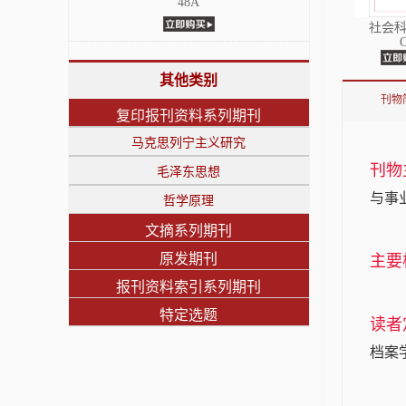
48A
社会
其他类别
刊物
复印报刊资料系列期刊
马克思列宁主义研究
刊物
毛泽东思想
与事
哲学原理
文摘系列期刊
原发期刊
主要
报刊资料索引系列期刊
特定选题
读者
档案