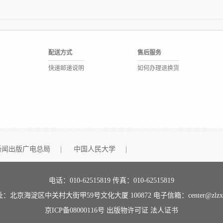
配送方式
售后服务
快递邮递说明
如何办理退换货
新闻出版广电总局
|
中国人民大学
|
电话：010-62515819 传真：010-62515819
：北京海淀区中关村大街甲59号文化大厦 100872 电子信箱：center@zlzx.
京ICP备08000116号
出版物许可证
法人证书