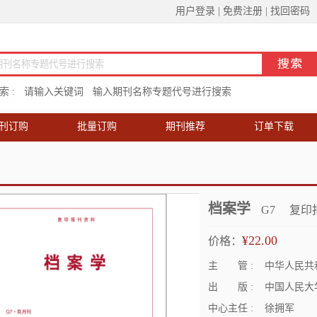
用户登录
|
免费注册
|
找回密码
 :
请输入关键词
输入期刊名称专题代号进行搜索
刊订购
批量订购
期刊推荐
订单下载
档案学
G7
复印
¥22.00
价格：
主 管 :
中华人民共
出 版 :
中国人民大
中心主任 :
徐拥军