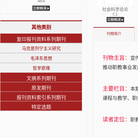
48A
社会科学总论
C1
其他类别
刊物简介
复印报刊资料系列期刊
马克思列宁主义研究
刊物主旨：
宣
毛泽东思想
推动职教事业发
哲学原理
文摘系列期刊
原发期刊
主要栏目：
本
报刊资料索引系列期刊
课程与教学、职
特定选题
读者定位：
职