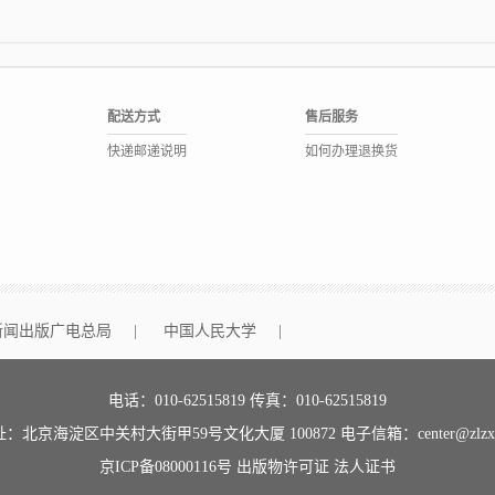
配送方式
售后服务
快递邮递说明
如何办理退换货
新闻出版广电总局
|
中国人民大学
|
电话：010-62515819 传真：010-62515819
：北京海淀区中关村大街甲59号文化大厦 100872 电子信箱：center@zlzx.
京ICP备08000116号
出版物许可证
法人证书