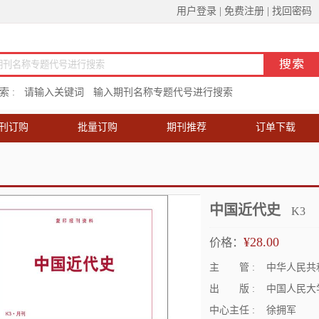
用户登录
|
免费注册
|
找回密码
 :
请输入关键词
输入期刊名称专题代号进行搜索
刊订购
批量订购
期刊推荐
订单下载
中国近代史
K3
¥28.00
价格：
主 管 :
中华人民共
出 版 :
中国人民大
中心主任 :
徐拥军